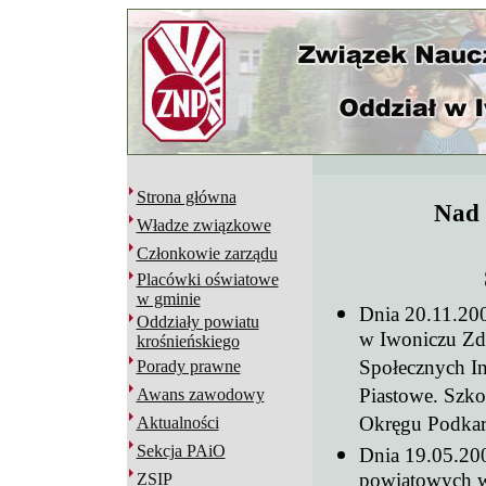
Strona główna
Nad 
Władze związkowe
Członkowie zarządu
Placówki oświatowe
w gminie
Dnia 20.11.20
Oddziały powiatu
w Iwoniczu Zdr
krośnieńskiego
Społecznych In
Porady prawne
Piastowe. Szko
Awans zawodowy
Okręgu Podkarp
Aktualności
Sekcja PAiO
Dnia 19.05.200
powiatowych 
ZSIP