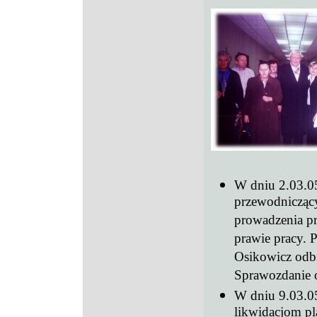
W dniu 2.03.05
przewodnicząc
prowadzenia pr
prawie pracy. P
Osikowicz odbi
Sprawozdanie o
W dniu 9.03.05
likwidacjom pl