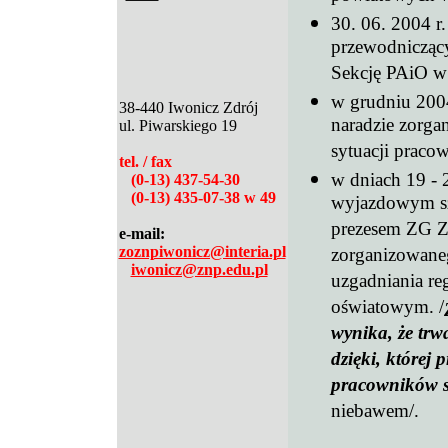
30. 06. 2004 r.
przewodnicząc
Sekcję PAiO w
w grudniu 2004 
38-440 Iwonicz Zdrój
naradzie zorg
ul. Piwarskiego 19
sytuacji pracow
t
el. / fax
w
dniach 19 - 2
(0-13) 437-54-30
(0-13) 435-07-38 w 49
wyjazdowym sz
prezesem ZG Z
e-mail:
zoznpiwonicz@interia.pl
zorganizowane
iwonicz@znp.edu.pl
uzgadniania re
oświatowym. /
wynika, że trw
dzięki, której
pracowników 
niebawem/.