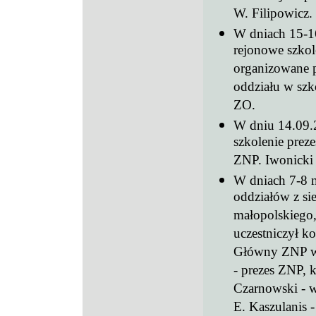
W. Filipowicz.
W dniach 15-1
rejonowe szkol
organizowane 
oddziału w szk
ZO.
W dniu 14.09.
szkolenie prez
ZNP. Iwonicki 
W dniach 7-8 
oddziałów z si
małopolskiego,
uczestniczył ko
Główny ZNP w W
- prezes ZNP, k
Czarnowski - w
E. Kaszulanis 